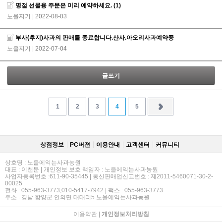
명절 선물용 주문은 미리 예약하세요.
(1)
노을지기
| 2022-08-03
부사(후지)사과의 판매를 종료합니다.산사.아오리사과예약중
노을지기
| 2022-07-04
글쓰기
1
2
3
4
5
상점정보
PC버젼
이용안내
고객센터
커뮤니티
상호명 : 노을에익는사과농원
대표 : 이천문 | 개인정보 보호 책임자 : 노을에익는사과농원
사업자등록번호 :611-90-35445 | 통신판매업신고번호 : 제2011-5460071-30-2-
00025
전화 : 055-963-3773,010-5417-7942 | 팩스 : 055-963-3773
주소 : 경남 함양군 안의면 대대리5 노을에익는사과농원
이용약관
|
개인정보처리방침