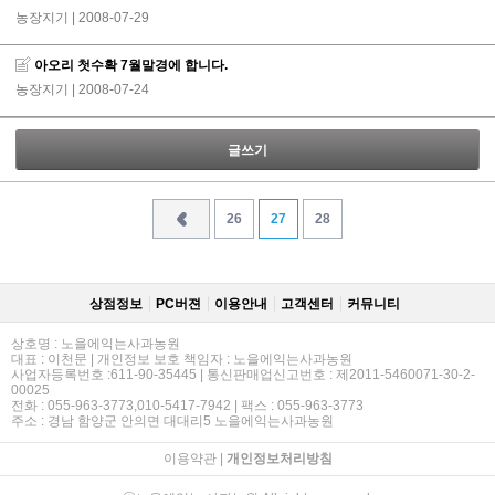
농장지기
| 2008-07-29
아오리 첫수확 7월말경에 합니다.
농장지기
| 2008-07-24
글쓰기
26
27
28
상점정보
PC버젼
이용안내
고객센터
커뮤니티
상호명 : 노을에익는사과농원
대표 : 이천문 | 개인정보 보호 책임자 : 노을에익는사과농원
사업자등록번호 :611-90-35445 | 통신판매업신고번호 : 제2011-5460071-30-2-
00025
전화 : 055-963-3773,010-5417-7942 | 팩스 : 055-963-3773
주소 : 경남 함양군 안의면 대대리5 노을에익는사과농원
이용약관
|
개인정보처리방침